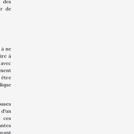
t des
ur de
 à ne
ire à
 avec
ement
 être
lique
bases
 d'un
à ces
antes
avant