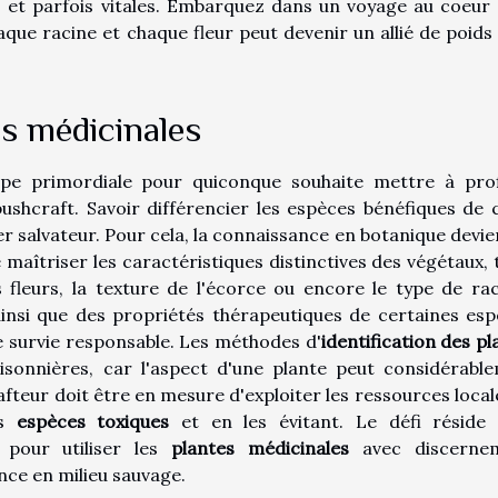
s et parfois vitales. Embarquez dans un voyage au coeur 
haque racine et chaque fleur peut devenir un allié de poids
es médicinales
tape primordiale pour quiconque souhaite mettre à prof
shcraft. Savoir différencier les espèces bénéfiques de c
 salvateur. Pour cela, la connaissance en botanique devie
 de maîtriser les caractéristiques distinctives des végétaux, 
s fleurs, la texture de l'écorce ou encore le type de rac
ainsi que des propriétés thérapeutiques de certaines esp
 survie responsable. Les méthodes d'
identification des pl
isonnières, car l'aspect d'une plante peut considérabl
rafteur doit être en mesure d'exploiter les ressources local
es
espèces toxiques
et en les évitant. Le défi réside
e pour utiliser les
plantes médicinales
avec discernem
nce en milieu sauvage.