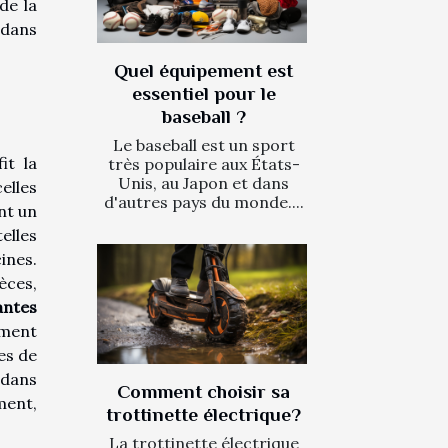
de la
 dans
Quel équipement est
essentiel pour le
baseball ?
Le baseball est un sport
it la
très populaire aux États-
Unis, au Japon et dans
elles
d'autres pays du monde....
nt un
telles
ines.
èces,
antes
ement
es de
 dans
Comment choisir sa
ent,
trottinette électrique?
La trottinette électrique