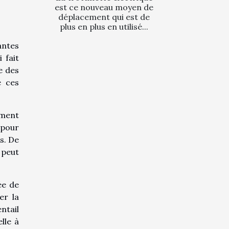
est ce nouveau moyen de
déplacement qui est de
plus en plus en utilisé...
antes
 fait
e des
e ces
ement
 pour
s. De
 peut
ée de
er la
ntail
lle à