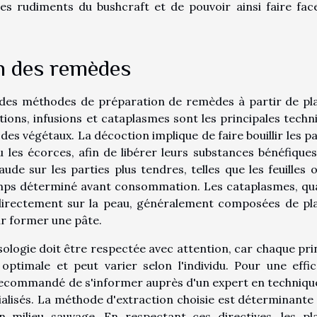
es rudiments du bushcraft et de pouvoir ainsi faire fac
on des remèdes
e des méthodes de préparation de remèdes à partir de pl
ions, infusions et cataplasmes sont les principales techn
s des végétaux. La décoction implique de faire bouillir les p
 les écorces, afin de libérer leurs substances bénéfiques
ude sur les parties plus tendres, telles que les feuilles o
 temps déterminé avant consommation. Les cataplasmes, qu
 directement sur la peau, généralement composées de pl
r former une pâte.
ologie doit être respectée avec attention, car chaque pri
ptimale et peut varier selon l'individu. Pour une effic
t recommandé de s'informer auprès d'un expert en techniqu
ialisés. La méthode d'extraction choisie est déterminante
 milieu sauvage. En respectant ces directives, les pl