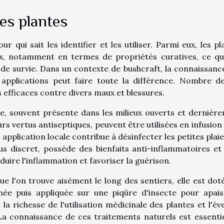
des plantes
r qui sait les identifier et les utiliser. Parmi eux, les pl
x, notamment en termes de propriétés curatives, ce qui
on de survie. Dans un contexte de bushcraft, la connaissanc
 applications peut faire toute la différence. Nombre d
 efficaces contre divers maux et blessures.
e, souvent présente dans les milieux ouverts et dernièr
rs vertus antiseptiques, peuvent être utilisées en infusion
application locale contribue à désinfecter les petites plaie
 plus discret, possède des bienfaits anti-inflammatoires et
uire l'inflammation et favoriser la guérison.
e l'on trouve aisément le long des sentiers, elle est dot
hée puis appliquée sur une piqûre d'insecte pour apais
la richesse de l'utilisation médicinale des plantes et l'éve
 La connaissance de ces traitements naturels est essentie