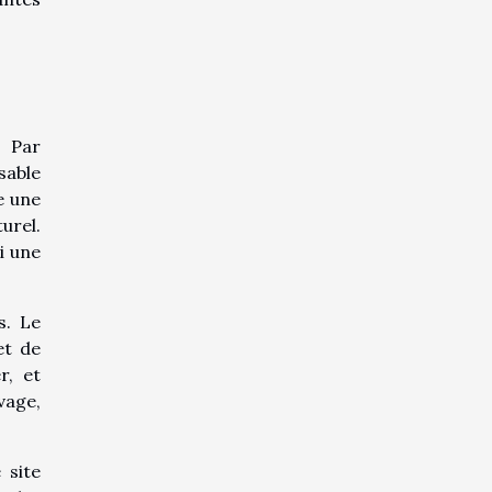
. Par
sable
e une
urel.
i une
s. Le
et de
r, et
vage,
 site