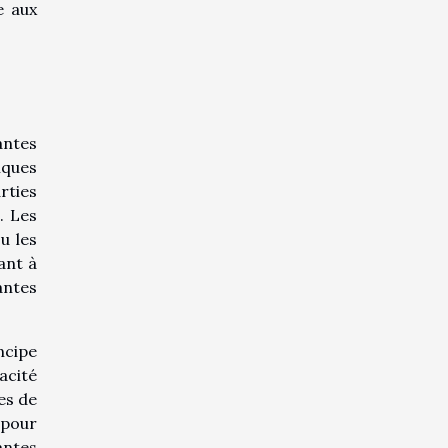
e aux
antes
iques
arties
. Les
u les
ant à
antes
ncipe
acité
es de
 pour
antes