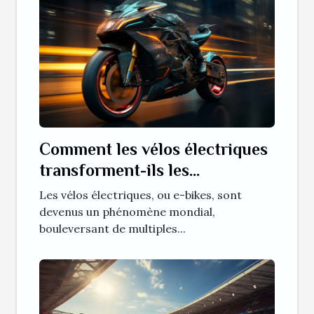
Comment les vélos électriques
transforment-ils les
compétitions de cyclisme sur
Les vélos électriques, ou e-bikes, sont
route ?
devenus un phénomène mondial,
bouleversant de multiples...