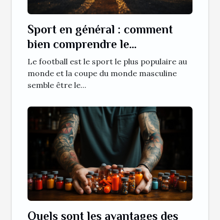
Sport en général : comment
bien comprendre le
déroulement d’un match de
Le football est le sport le plus populaire au
football ?
monde et la coupe du monde masculine
semble être le...
Quels sont les avantages des