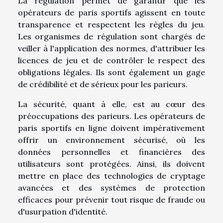
La régulation permet de garantir que les
opérateurs de paris sportifs agissent en toute
transparence et respectent les règles du jeu.
Les organismes de régulation sont chargés de
veiller à l'application des normes, d'attribuer les
licences de jeu et de contrôler le respect des
obligations légales. Ils sont également un gage
de crédibilité et de sérieux pour les parieurs.
La sécurité, quant à elle, est au cœur des
préoccupations des parieurs. Les opérateurs de
paris sportifs en ligne doivent impérativement
offrir un environnement sécurisé, où les
données personnelles et financières des
utilisateurs sont protégées. Ainsi, ils doivent
mettre en place des technologies de cryptage
avancées et des systèmes de protection
efficaces pour prévenir tout risque de fraude ou
d'usurpation d'identité.