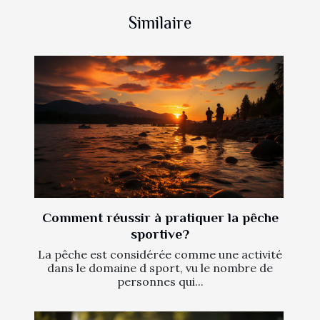
Similaire
Comment réussir à pratiquer la pêche
sportive?
La pêche est considérée comme une activité
dans le domaine d sport, vu le nombre de
personnes qui...