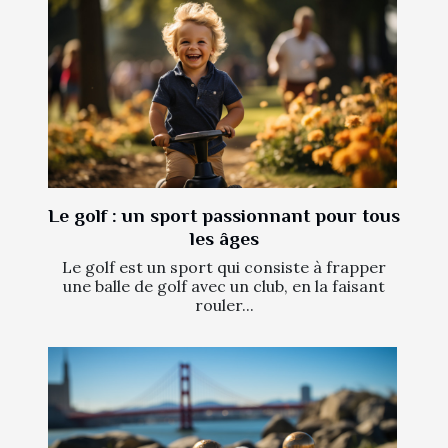
Le golf : un sport passionnant pour tous
les âges
Le golf est un sport qui consiste à frapper
une balle de golf avec un club, en la faisant
rouler...