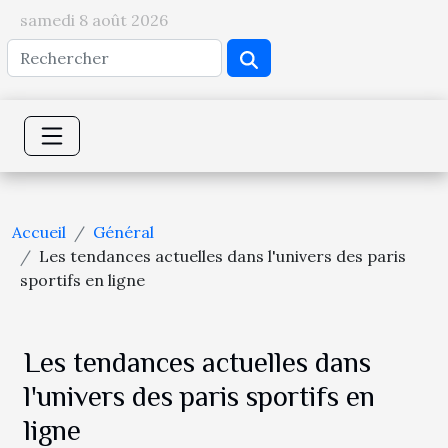
samedi 8 août 2026
Accueil
Général
Les tendances actuelles dans l'univers des paris
sportifs en ligne
Les tendances actuelles dans
l'univers des paris sportifs en
ligne