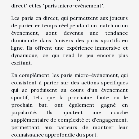
direct" et les "paris micro-événement".
Les paris en direct, qui permettent aux joueurs
de parier en temps réel pendant un match ou un
événement, sont devenus une tendance
dominante dans l'univers des paris sportifs en
ligne. Ils offrent une expérience immersive et
dynamique, ce qui rend le jeu encore plus
excitant.
En complément, les paris micro-événement, qui
consistent à parier sur des actions spécifiques
qui se produisent au cours d'un événement
sportif, tels que la prochaine faute ou le
prochain but, ont également gagné en
popularité. Ils ajoutent une couche
supplémentaire de complexité et d'engagement,
permettant aux parieurs de montrer leur
connaissance approfondie du sport.