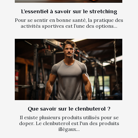
L’essentiel à savoir sur le stretching
Pour se sentir en bonne santé, la pratique des
activités sportives est l’une des options...
Que savoir sur le clenbuterol ?
Il existe plusieurs produits utilisés pour se
doper. Le clenbuterol est l'un des produits
illégaux...