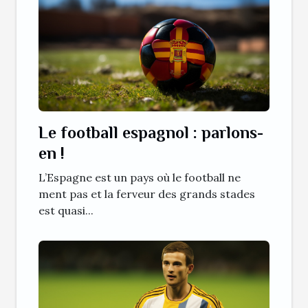
Le football espagnol : parlons-
en !
L’Espagne est un pays où le football ne
ment pas et la ferveur des grands stades
est quasi...