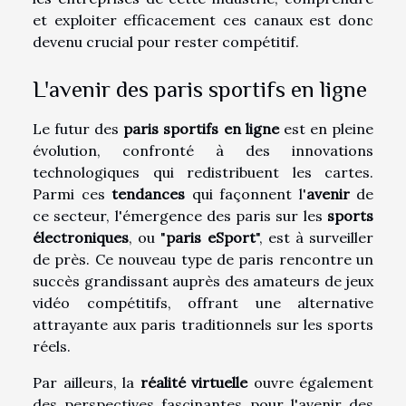
et exploiter efficacement ces canaux est donc
devenu crucial pour rester compétitif.
L'avenir des paris sportifs en ligne
Le futur des
paris sportifs en ligne
est en pleine
évolution, confronté à des innovations
technologiques qui redistribuent les cartes.
Parmi ces
tendances
qui façonnent l'
avenir
de
ce secteur, l'émergence des paris sur les
sports
électroniques
, ou "
paris eSport
", est à surveiller
de près. Ce nouveau type de paris rencontre un
succès grandissant auprès des amateurs de jeux
vidéo compétitifs, offrant une alternative
attrayante aux paris traditionnels sur les sports
réels.
Par ailleurs, la
réalité virtuelle
ouvre également
des perspectives fascinantes pour l'avenir des